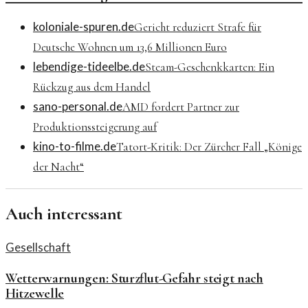
koloniale-spuren.de
Gericht reduziert Strafe für
Deutsche Wohnen um 13,6 Millionen Euro
lebendige-tideelbe.de
Steam-Geschenkkarten: Ein
Rückzug aus dem Handel
sano-personal.de
AMD fordert Partner zur
Produktionssteigerung auf
kino-to-filme.de
Tatort-Kritik: Der Zürcher Fall „Könige
der Nacht“
Auch interessant
Gesellschaft
Wetterwarnungen: Sturzflut-Gefahr steigt nach
Hitzewelle