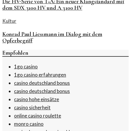
Die HV-Serie von T+A: Ein neuer Klangstandard mit
dem SDX 3100 HV und A 3100 HV
Kultur
Konrad Paul Liessmann im Dialog mit dem
Opferbegriff
Empfohlen
1go casino
1go casino erfahrungen
casino deutschland bonus
casino deutschland bonus
casino hohe einsätze
casino sicherheit
online casino roulette
monro casino