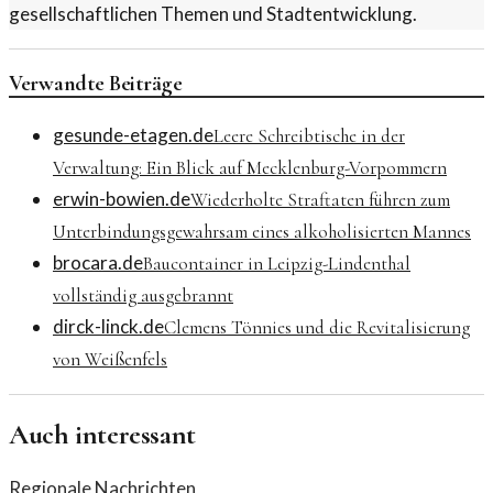
gesellschaftlichen Themen und Stadtentwicklung.
Verwandte Beiträge
gesunde-etagen.de
Leere Schreibtische in der
Verwaltung: Ein Blick auf Mecklenburg-Vorpommern
erwin-bowien.de
Wiederholte Straftaten führen zum
Unterbindungsgewahrsam eines alkoholisierten Mannes
brocara.de
Baucontainer in Leipzig-Lindenthal
vollständig ausgebrannt
dirck-linck.de
Clemens Tönnies und die Revitalisierung
von Weißenfels
Auch interessant
Regionale Nachrichten